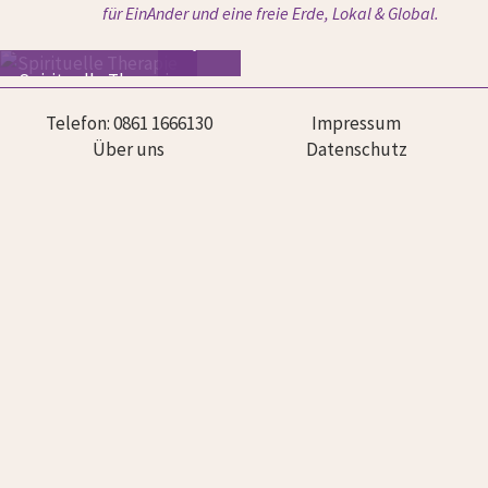




für EinAnder und eine freie Erde, Lokal & Global.





Herz Gemeinschaft
"Gaben & Therapien"
Frei SEIN - Satsang
Spirituelle Therapie
Freies & Heilsames
TanZen
Salsa, Bachata
Heilsame Begegnung
MitWIRken
Termine
Telefon: 0861 1666130
Impressum
Über uns
Datenschutz
wohin Trennung niemals blickte
Entspannen, Spüren, Heilsam, Sein
Der Verstand hat keine Antworten
Salsa, der weltweit meistgetanzte Tanz. Lebendig, kreativ... wunderbar. Wir
- Das Herz hat keine Fragen ♡
unterrichten L.A. & New York Style.
Wahre Komm-Uni-kation
...im Netzwerk BewusstSein
Vorträge, Kurse, Seminare & regelmäßige Treffen.