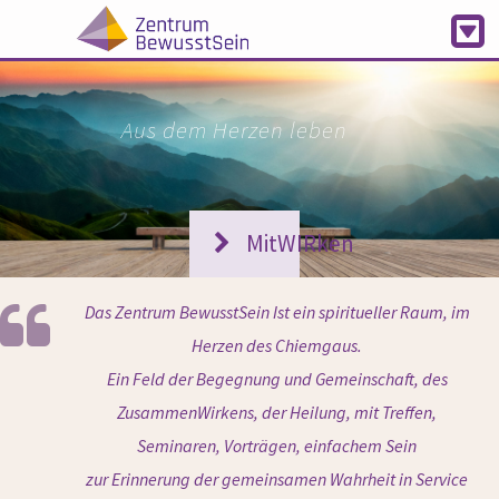
Aus dem Herzen leben
MitWIRken
Das Zentrum BewusstSein Ist ein spiritueller Raum, im
Herzen des Chiemgaus.
Ein Feld der Begegnung und Gemeinschaft, des
ZusammenWirkens, der Heilung, mit Treffen,
Seminaren, Vorträgen, einfachem Sein
zur Erinnerung der gemeinsamen Wahrheit in Service